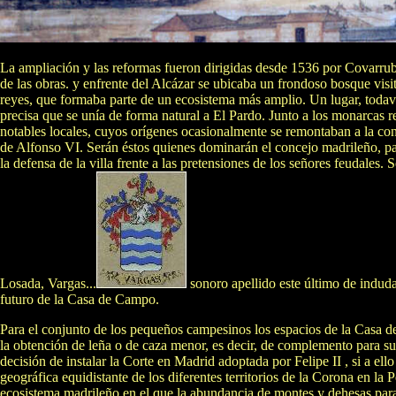
La ampliación y las reformas fueron dirigidas desde 1536 por Covarr
de las obras. y enfrente del Alcázar se ubicaba un frondoso bosque vis
reyes, que formaba parte de un ecosistema más amplio. Un lugar, toda
precisa que se unía de forma natural a El Pardo. Junto a los monarcas 
notables locales, cuyos orígenes ocasionalmente se remontaban a la co
de Alfonso VI. Serán éstos quienes dominarán el concejo madrileño, p
la defensa de la villa frente a las pretensiones de los señores feudales.
Losada, Vargas...
sonoro apellido este último de induda
futuro de la Casa de Campo.
Para el conjunto de los pequeños campesinos los espacios de la Casa 
la obtención de leña o de caza menor, es decir, de complemento para su
decisión de instalar la Corte en Madrid adoptada por Felipe II , si a ell
geográfica equidistante de los diferentes territorios de la Corona en la P
ecosistema madrileño en el que la abundancia de montes y dehesas para 