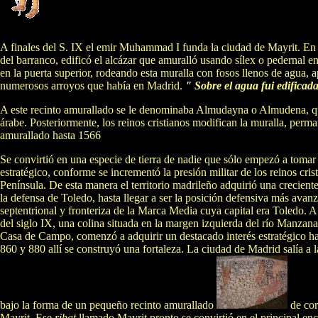
A finales del S. IX el emir Muhammad I funda la ciudad de Mayrit. En u
del barranco, edificó el alcázar que amuralló usando sílex o pedernal en 
en la puerta superior, rodeando esta muralla con fosos llenos de agua,
numerosos arroyos que había en Madrid.
" Sobre el agua fui edificad
A este recinto amurallado se le denominaba Almudayna o Almudena, qu
árabe. Posteriormente, los reinos cristianos modifican la muralla, per
amurallado hasta 1566
Se convirtió en una especie de tierra de nadie que sólo empezó a tomar 
estratégico, conforme se incrementó la presión militar de los reinos crist
Península. De esta manera el territorio madrileño adquirió una crecient
la defensa de Toledo, hasta llegar a ser la posición defensiva más avan
septentrional y fronteriza de la Marca Media cuya capital era Toledo. A
del siglo IX, una colina situada en la margen izquierda del río Manzanar
Casa de Campo, comenzó a adquirir un destacado interés estratégico ha
860 y 880 allí se construyó una fortaleza. La ciudad de Madrid salía a la 
bajo la forma de un pequeño recinto amurallado
de cor
Mayrit. Ese
ribat
llamado Mayrit pronto se convirtió en el principal e