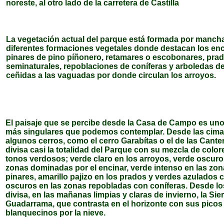
noreste, al otro lado de la carretera de Castilla
La vegetación actual del parque está formada por manch
diferentes formaciones vegetales donde destacan los enc
pinares de pino píñonero, retamares o escobonares, pra
seminaturales, repoblaciones de coníferas y arboledas de
ceñidas a las vaguadas por donde circulan los arroyos.
El paisaje que se percibe desde la Casa de Campo es uno
más singulares que podemos contemplar. Desde las cima
algunos cerros, como el cerro Garabítas o el de las Cante
divisa casi la totalidad del Parque con su mezcla de color
tonos verdosos; verde claro en los arroyos, verde oscuro
zonas dominadas por el encinar, verde intenso en las zo
pinares, amarillo pajizo en los prados y verdes azulados c
oscuros en las zonas repobladas con coníferas. Desde los
divisa, en las mañanas limpias y claras de invierno, la Sie
Guadarrama, que contrasta en el horizonte con sus picos
blanquecinos por la nieve.