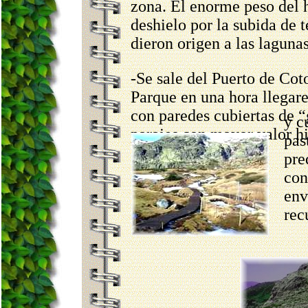
zona. El enorme peso del h
deshielo por la subida de
dieron origen a las laguna
-Se sale del Puerto de Coto
Parque en una hora llegar
con paredes cubiertas de “
y c
parajes con mayor valor hi
pas
pre
con
env
rec