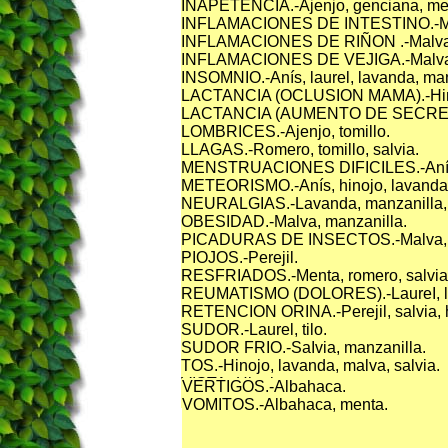
INAPETENCIA.-Ajenjo, genciana, men
INFLAMACIONES DE INTESTINO.-Mal
INFLAMACIONES DE RIÑON .-Malva, 
INFLAMACIONES DE VEJIGA.-Malva, s
INSOMNIO.-Anís, laurel, lavanda, manz
LACTANCIA (OCLUSION MAMA).-Hino
LACTANCIA (AUMENTO DE SECREClO
LOMBRICES.-Ajenjo, tomillo.
LLAGAS.-Romero, tomillo, salvia.
MENSTRUACIONES DIFICILES.-Anís, pe
METEORISMO.-Anís, hinojo, lavanda, 
NEURALGIAS.-Lavanda, manzanilla, t
OBESIDAD.-Malva, manzanilla.
PICADURAS DE INSECTOS.-Malva, me
PIOJOS.-Perejil.
RESFRIADOS.-Menta, romero, salvia, 
REUMATISMO (DOLORES).-LaureI, lav
RETENCION ORINA.-Perejil, salvia, h
SUDOR.-Laurel, tilo.
SUDOR FRIO.-SaIvia, manzanilla.
TOS.-Hinojo, lavanda, malva, salvia.
VISTA.-Hinojo.
VERTIGOS.-Albahaca.
VOMITOS.-Albahaca, menta.