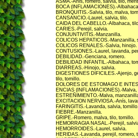
ASMA.-Anís, romero, salvia, tilo, ment
BOCA (INFLAMACIONES).-Albahaca, s
BRONQUITIS.-Salvia, tilo, malva, tomi
CANSANCIO.-Laurel, salvia, tilo.
CAIDA DEL CABELLO.-Albahaca, tilo
CARIES.-Perejil, salvia.
CONJUNTIVITIS.-Manzanilla.
COLICOS HEPATICOS.-Manzanilla, sal
COLICOS RENALES.-Salvia, hinojo.
CONTUSIONES.-Laurel, lavanda, perejil
DEBILIDAD.-Genciana, romero.
DEBILIDAD INFANTIL.-Albahaca, tomi
DIARREAS.-Hinojo, salvia.
DIGESTIONES DlFICILES.-Ajenjo, genc
tilo, tomillo.
DOLORES DE ESTOMAGO E INTESTINO
ENCIAS (lNFLAMACIONES).-Malva, sal
ESTREÑIMIENTO.-Malva, manzanilla
EXCITACION NERVIOSA.-Anís, lavanda
FARINGITIS.-Lavanda, salvia, tomillo
FIEBRE.-Manzanilla.
GRIPE.-Romero, malva, tilo, tomillo.
HEMORRAGIA NASAL.-Perejil, salvi
HEMORROIDES.-Laurel, salvia.
HERIDAS.-Lavanda, perejil, romero, to