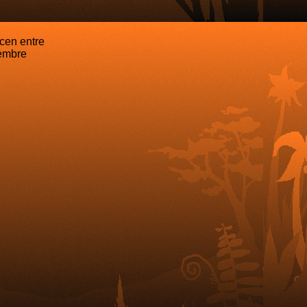
cen entre
iembre