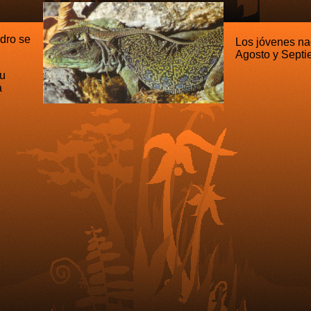
edro se
Los jóvenes na
Agosto y Sept
su
a