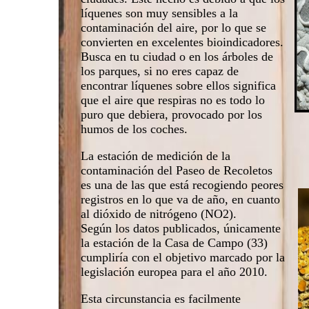
líquenes son muy sensibles a la
contaminación del aire, por lo que se
convierten en excelentes bioindicadores.
Busca en tu ciudad o en los árboles de
los parques, si no eres capaz de
encontrar líquenes sobre ellos significa
que el aire que respiras no es todo lo
puro que debiera, provocado por los
humos de los coches.
La estación de medición de la
contaminación del Paseo de Recoletos
es una de las que está recogiendo peores
registros en lo que va de año, en cuanto
al dióxido de nitrógeno (NO2).
Según los datos publicados, únicamente
la estación de la Casa de Campo (33)
cumpliría con el objetivo marcado por la
legislación europea para el año 2010.
Esta circunstancia es facilmente