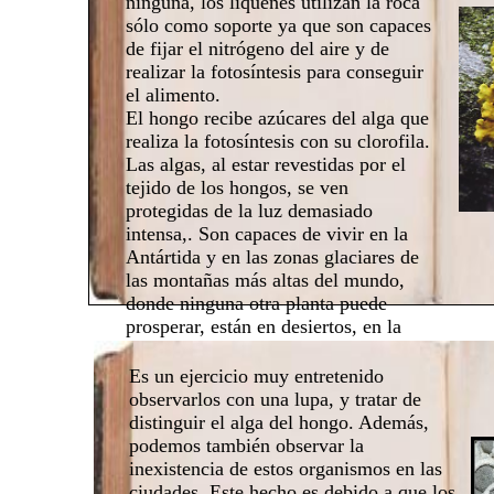
ninguna, los líquenes utilizan la roca
sólo como soporte ya que son capaces
de fijar el nitrógeno del aire y de
realizar la fotosíntesis para conseguir
el alimento.
El hongo recibe azúcares del alga que
realiza la fotosíntesis con su clorofila.
Las algas, al estar revestidas por el
tejido de los hongos, se ven
protegidas de la luz demasiado
intensa,. Son capaces de vivir en la
Antártida y en las zonas glaciares de
las montañas más altas del mundo,
donde ninguna otra planta puede
prosperar, están en desiertos, en la
costa e incluso bajo el agua.
Es un ejercicio muy entretenido
observarlos con una lupa, y tratar de
distinguir el alga del hongo. Además,
podemos también observar la
inexistencia de estos organismos en las
ciudades. Este hecho es debido a que los