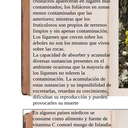
crustáceos aparecerán en lugares más
contaminados; los foliáceos en zonas
menos contaminadas que las
anteriores; mientras que los
fruticulosos son propios de terrenos
limpios y sin apenas contaminación.
Los líquenes que crecen sobre los
árboles no son los mismos que viven
sobre las rocas.
La capacidad de absorber y acumular
diversas sustancias presentes en el
ambiente ocasiona que la mayoría de
los líquenes no toleren la
contaminación. La acumulación de
estas sustancias y su imposibilidad de
excretarlas, retardan su crecimiento,
dificultan su reproducción y pueden
provocarles su muerte
En algunos países nórdicos se
consume como alimento y fuente de
vitamina C comoel musgo de Islandia